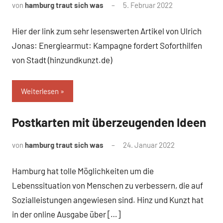
von
hamburg traut sich was
5. Februar 2022
Hier der link zum sehr lesenswerten Artikel von Ulrich
Jonas: Energiearmut: Kampagne fordert Soforthilfen
von Stadt (hinzundkunzt.de)
Weiterlesen
Postkarten mit überzeugenden Ideen
Uncategorized
von
hamburg traut sich was
24. Januar 2022
Hamburg hat tolle Möglichkeiten um die
Lebenssituation von Menschen zu verbessern, die auf
Sozialleistungen angewiesen sind. Hinz und Kunzt hat
in der online Ausgabe über […]