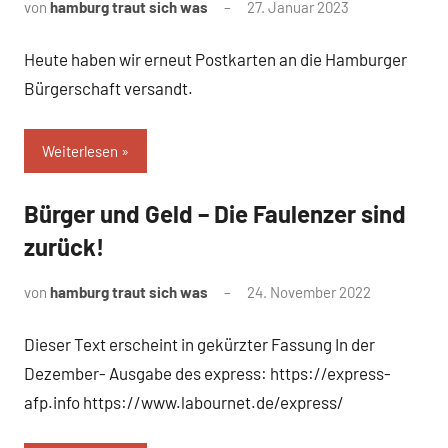
von
hamburg traut sich was
27. Januar 2023
Heute haben wir erneut Postkarten an die Hamburger
Bürgerschaft versandt.
Weiterlesen
Bürger und Geld – Die Faulenzer sind
Uncategorized
zurück!
von
hamburg traut sich was
24. November 2022
Dieser Text erscheint in gekürzter Fassung In der
Dezember- Ausgabe des express: https://express-
afp.info https://www.labournet.de/express/