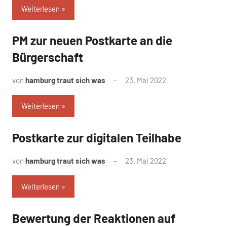
Weiterlesen
PM zur neuen Postkarte an die
Uncategorized
Bürgerschaft
von
hamburg traut sich was
23. Mai 2022
Weiterlesen
Postkarte zur digitalen Teilhabe
Uncategorized
von
hamburg traut sich was
23. Mai 2022
Weiterlesen
Bewertung der Reaktionen auf
Uncategorized