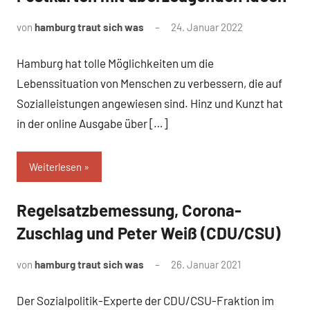
von
hamburg traut sich was
24. Januar 2022
Hamburg hat tolle Möglichkeiten um die
Lebenssituation von Menschen zu verbessern, die auf
Sozialleistungen angewiesen sind. Hinz und Kunzt hat
in der online Ausgabe über […]
Weiterlesen
Regelsatzbemessung, Corona-
Uncategorized
Zuschlag und Peter Weiß (CDU/CSU)
von
hamburg traut sich was
26. Januar 2021
Der Sozialpolitik-Experte der CDU/CSU-Fraktion im