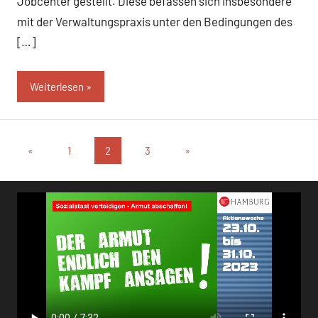
Jobcenter gestellt. Diese befassen sich insbesondere
mit der Verwaltungspraxis unter den Bedingungen des
[…]
Weiterlesen
Seitennummerierung
Vorherige
Nächste
«
1
2
3
»
Beiträge
Beiträge
der
Beiträge