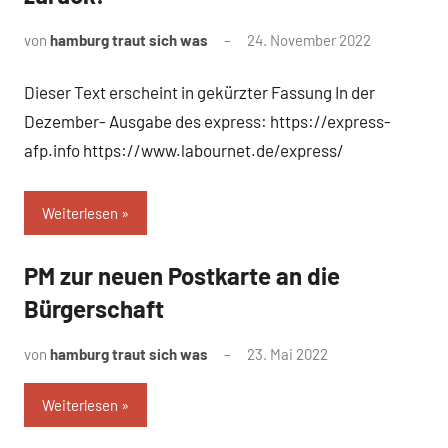
von
hamburg traut sich was
24. November 2022
Dieser Text erscheint in gekürzter Fassung In der
Dezember- Ausgabe des express: https://express-
afp.info https://www.labournet.de/express/
Weiterlesen
PM zur neuen Postkarte an die
Uncategorized
Bürgerschaft
von
hamburg traut sich was
23. Mai 2022
Weiterlesen