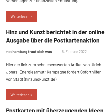
Vorschlägen zur finanziellen Entlastung.
Weiterlesen
Hinz und Kunzt berichtet in der online
Uncategorized
Ausgabe über die Postkartenaktion
von
hamburg traut sich was
5. Februar 2022
Hier der link zum sehr lesenswerten Artikel von Ulrich
Jonas: Energiearmut: Kampagne fordert Soforthilfen
von Stadt (hinzundkunzt.de)
Weiterlesen
Postkarten mit überzeugenden Ideen
Uncategorized