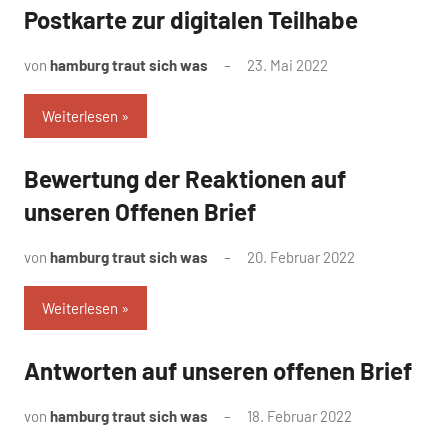
Postkarte zur digitalen Teilhabe
Uncategorized
von
hamburg traut sich was
23. Mai 2022
Weiterlesen
Bewertung der Reaktionen auf
Uncategorized
unseren Offenen Brief
von
hamburg traut sich was
20. Februar 2022
Weiterlesen
Antworten auf unseren offenen Brief
Uncategorized
von
hamburg traut sich was
18. Februar 2022