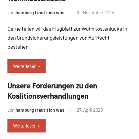
von
hamburg traut sich was
16. November 2024
Gerne teilen wir das Flugblatt zur Wohnkostenlücke in
den Grundsicherungsleistungen von AufRecht
bestehen.
Weiterlesen
Unsere Forderungen zu den
Uncategorized
Koalitionsverhandlungen
von
hamburg traut sich was
27. April 2020
Weiterlesen