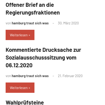
Offener Brief an die
Uncategorized
Regierungsfraktionen
von
hamburg traut sich was
30. März 2020
Weiterlesen
Kommentierte Drucksache zur
Uncategorized
Sozialausschusssitzung vom
06.12.2020
von
hamburg traut sich was
21. Februar 2020
Weiterlesen
Wahlprüfsteine
Uncategorized