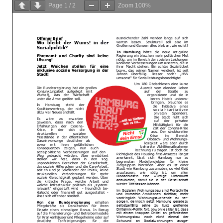
Page
1
/
2
Zoom
100%