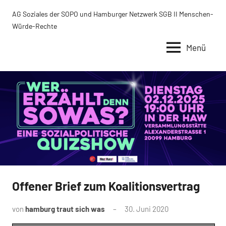
Zum
AG Soziales der SOPO und Hamburger Netzwerk SGB II Menschen-
Inhalt
Würde-Rechte
springen
Menü
Offener Brief zum Koalitionsvertrag
Uncategorized
von
hamburg traut sich was
30. Juni 2020