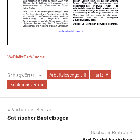
WoBleibtDerWumms
Arbeitslosengeld II
Hartz IV
Schlagwörter
Koalitionsvertrag
Beitragsnavigation
Vorheriger Beitrag
Satirischer Bastelbogen
Nächster Beitrag