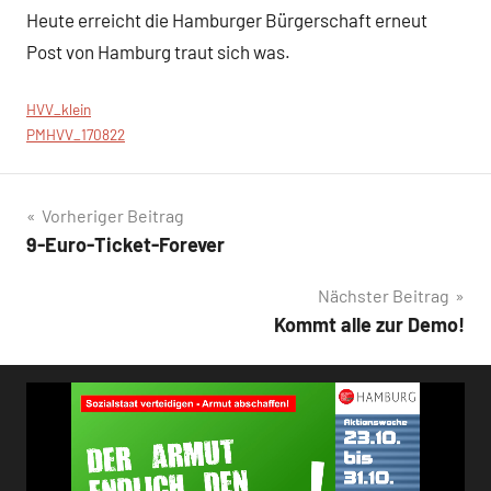
Heute erreicht die Hamburger Bürgerschaft erneut
Post von Hamburg traut sich was.
HVV_klein
PMHVV_170822
Beitragsnavigation
Vorheriger Beitrag
9-Euro-Ticket-Forever
Nächster Beitrag
Kommt alle zur Demo!