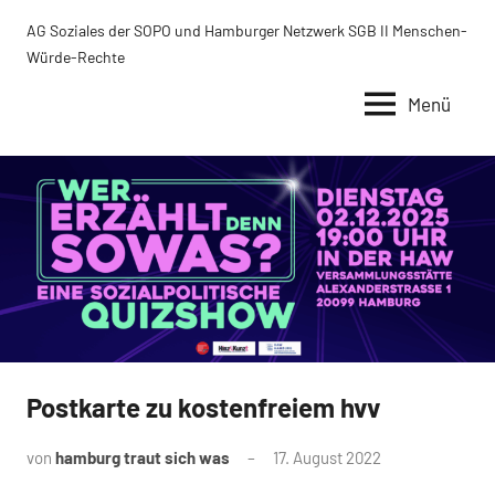
Zum
AG Soziales der SOPO und Hamburger Netzwerk SGB II Menschen-
Inhalt
Würde-Rechte
springen
Menü
Postkarte zu kostenfreiem hvv
Uncategorized
von
hamburg traut sich was
17. August 2022