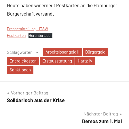
Heute haben wir erneut Postkarten an die Hamburger
Bürgerschaft versandt.
Pressemitteilung_HTSW
Postkarten
Herunterladen
Arbeitslosengeld II
Bürgergeld
Schlagwörter
Energiekosten
Erstausstattung
Hartz IV
Sanktionen
Beitragsnavigation
Vorheriger Beitrag
Solidarisch aus der Krise
Nächster Beitrag
Demos zum 1. Mai