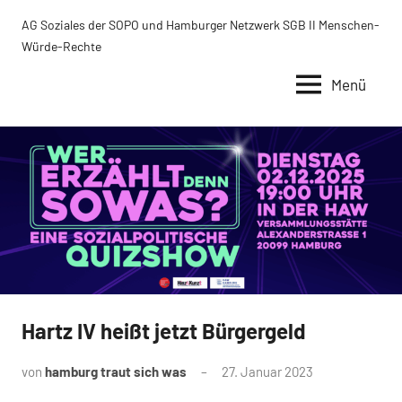
Zum
AG Soziales der SOPO und Hamburger Netzwerk SGB II Menschen-
Inhalt
Würde-Rechte
springen
Menü
Hartz IV heißt jetzt Bürgergeld
Uncategorized
von
hamburg traut sich was
27. Januar 2023