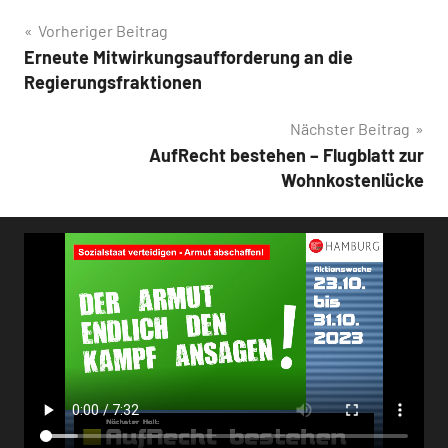
Beitragsnavigation
Vorheriger Beitrag
Erneute Mitwirkungsaufforderung an die
Regierungsfraktionen
Nächster Beitrag
AufRecht bestehen – Flugblatt zur
Wohnkostenlücke