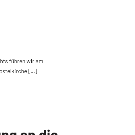
hts führen wir am
ostelkirche […]
ng an die