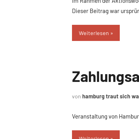
Im Rahmen der Aktionswoch
Dieser Beitrag war ursprün
Weiterlesen
Uncategorized
Zahlungsa
von
hamburg traut sich w
Veranstaltung von Hamburg
Weiterlesen