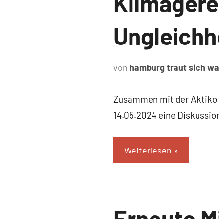
Klimagerec
Ungleichhe
von
hamburg traut sich w
Zusammen mit der Aktiko 
14.05.2024 eine Diskussi
Weiterlesen
Uncategorized
Erneute M