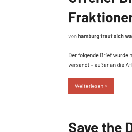
Fraktione
von
hamburg traut sich w
Der folgende Brief wurde 
versandt – außer an die Af
Weiterlesen
Uncategorized
Save the D