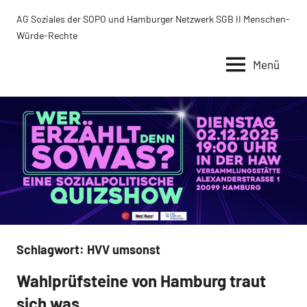
Zum
AG Soziales der SOPO und Hamburger Netzwerk SGB II Menschen-
Inhalt
Würde-Rechte
springen
Menü
Schlagwort:
HVV umsonst
Wahlprüfsteine von Hamburg traut
Uncategorized
sich was