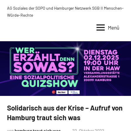
Zum
AG Soziales der SOPO und Hamburger Netzwerk SGB II Menschen-
Inhalt
Würde-Rechte
springen
Menü
Solidarisch aus der Krise – Aufruf von
Uncategorized
Hamburg traut sich was
von
hamburg traut sich was
22. Oktober 2022