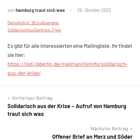
von
hamburg traut sich was
25. Oktober 2022
DemoAufruf_9EuroBuendnis
SolidarischAusDerKrise_Flyer
Es gibt für alle Interessierten eine Mailingliste. Ihr findet
sie hier:
https://listi.jpberlin.de/mailman/listinfo/solidarisch-
aus-der-krise/
Beitragsnavigation
Vorheriger Beitrag
Solidarisch aus der Krise – Aufruf von Hamburg
traut sich was
Nächster Beitrag
Offener Brief an Merz und Söder